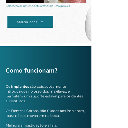
Colocação de um implante através de uma guia 3D.
Marcar consulta
Como funcionam?
Os
implantes
são cuidadosamente
introduzidos no osso dos maxilares, e
permitem um suporte estável para os dentes
substitutos.
Os Dentes I Coroas, são fixadas aos implantes,
para não se moverem na boca.
Melhora a mastigação e a fala.