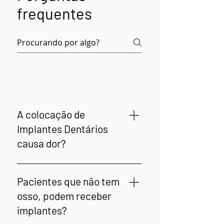
frequentes
Perguntas frequentes sobre Implantes Dentários
A colocação de
Implantes Dentários
causa dor?
Não provoca dor, pois tem
anestsia antes e medicação
Pacientes que não tem
pos-operatoria. A colocção
osso, podem receber
de implantes dentários é
implantes?
efetuada sob anestesia local,