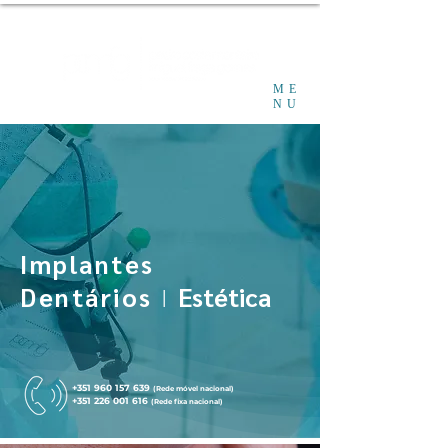
ME
NU
Implantes
Dentários
Estética
I
+351 960 157 639
(R
ede móvel nacional)
+351 226 001 616
(R
ede fixa nacional)